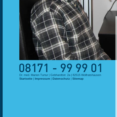
Dr. med. Marion Turtur | Gebhardtstr. 2a | 82515 Wolfratshausen
Startseite
|
Impressum
|
Datenschutz
|
Sitemap